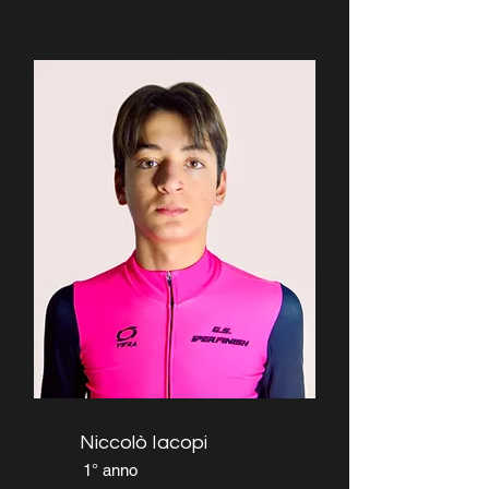
Niccolò Iacopi
1° anno