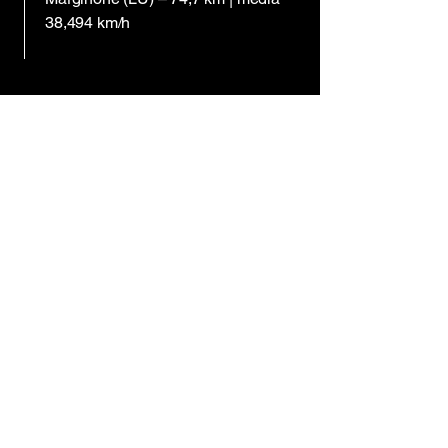
38,494 km/h
Premium Partner
G.S. Iperfinish ASD
Via Francesca, 108