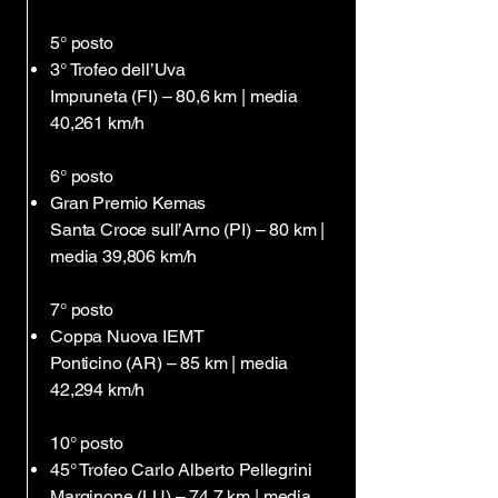
5° posto
3° Trofeo dell’Uva
Impruneta (FI) – 80,6 km | media
40,261 km/h
6° posto
Gran Premio Kemas
Santa Croce sull’Arno (PI) – 80 km |
media 39,806 km/h
7° posto
Coppa Nuova IEMT
Ponticino (AR) – 85 km | media
42,294 km/h
10° posto
45° Trofeo Carlo Alberto Pellegrini
Marginone (LU) – 74,7 km | media