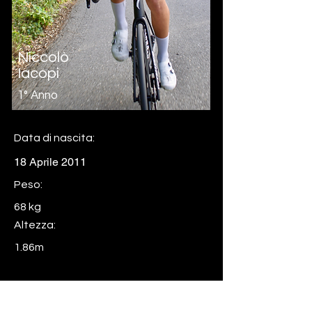
Niccolò
Iacopi
1° Anno
Data di nascita:
18 Aprile 2011
Peso:
68 kg
Altezza:
1.86m