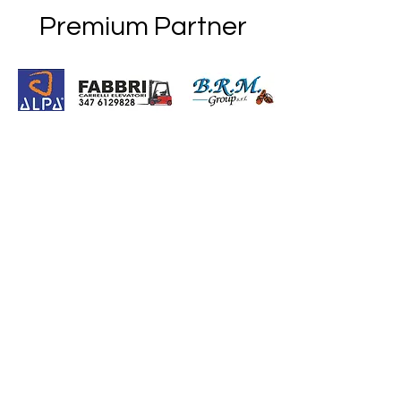
Premium Partner
G.S. Iperfinish ASD
Via Francesca, 108
50050 Stabbia - Cerreto Guidi (FI)
Amministrazione:
gsiperfinish@virgilio.it
Press: