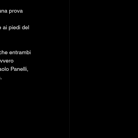
 una prova 
ai piedi del 
avvero 
olo Panelli, 
.