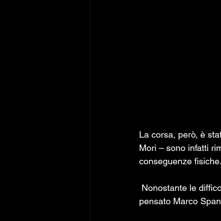
La corsa, però, è sta
Mori – sono infatti r
conseguenze fisiche
 Nonostante le difficoltà, il gruppo ha stretto i denti e a difendere i colori della squadra ci ha 
pensato Marco Spani