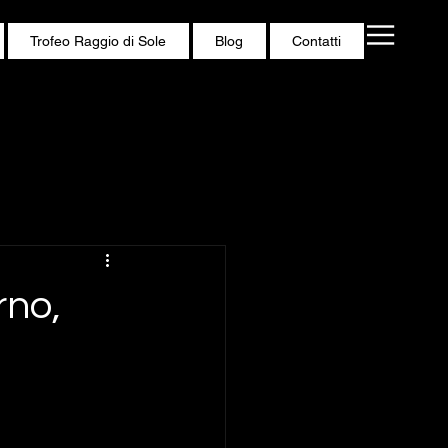
Trofeo Raggio di Sole
Blog
Contatti
rno,