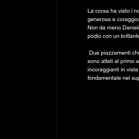
La corsa ha visto i n
generosa e coraggios
Non da meno Daniele G
podio con un brillant
 Due piazzamenti che assumono un valore ancora maggiore se si considera che entrambi 
sono atleti al primo 
incoraggianti in vist
fondamentale nel sup