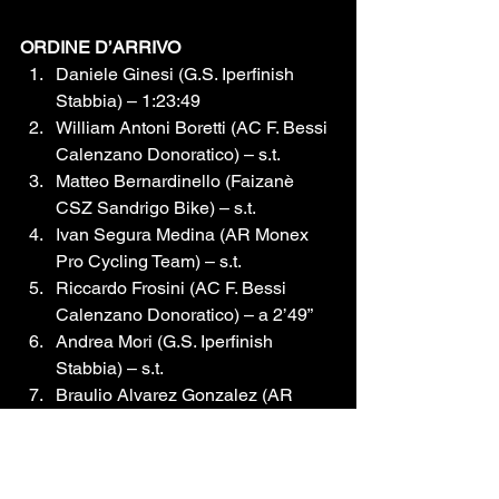
ORDINE D’ARRIVO
Daniele Ginesi (G.S. Iperfinish 
Stabbia) – 1:23:49
William Antoni Boretti (AC F. Bessi 
Calenzano Donoratico) – s.t.
Matteo Bernardinello (Faizanè 
CSZ Sandrigo Bike) – s.t.
Ivan Segura Medina (AR Monex 
Pro Cycling Team) – s.t.
Riccardo Frosini (AC F. Bessi 
Calenzano Donoratico) – a 2’49”
Andrea Mori (G.S. Iperfinish 
Stabbia) – s.t.
Braulio Alvarez Gonzalez (AR 
Monex Pro Cycling Team) – s.t.
Laerte Scappini (G.S. Iperfinish 
Stabbia) – s.t.