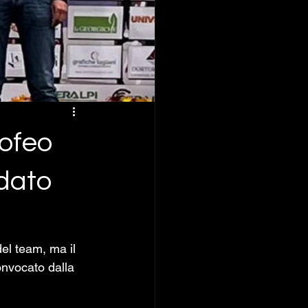
rofeo
 dato
el team, ma il 
onvocato dalla 