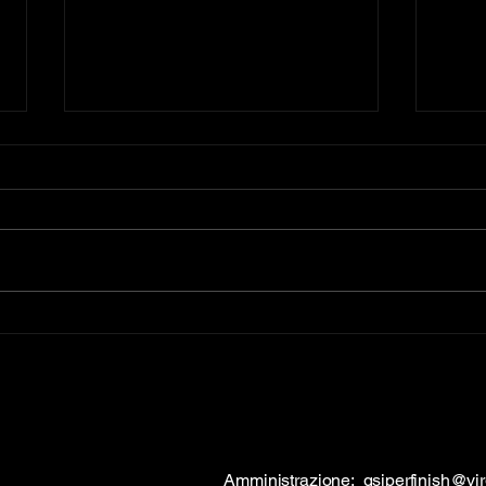
Ponticino: Mattia Iacopi
Pisa-
conquista uno splendido
prest
secondo posto alla 4ª La
clas
Pieri Aligi
Amministrazione:
gsiperfinish@virg