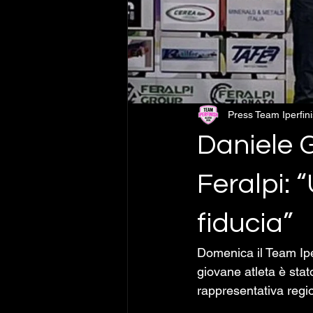
Press Team Iperfin
Daniele G
Feralpi: 
fiducia”
Domenica il Team Iper
giovane atleta è stat
rappresentativa regio