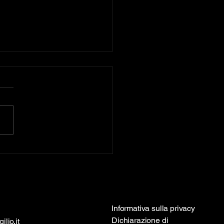
Volterra, Mori firma un
igioso podio: terzo nella
sica toscana
Informativa sulla privacy
Dichiarazione di
ilio.it