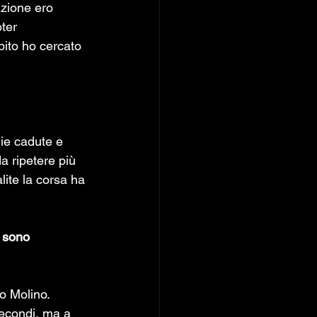
zione ero 
ter 
ito ho cercato 
hie cadute e 
a ripetere più 
lite la corsa ha 
i sono 
o Molino. 
secondi, ma a 