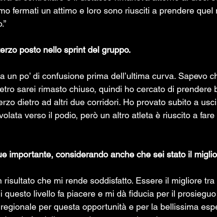
mo fermati un attimo e loro sono riusciti a prendere quel
.”
 terzo posto nello sprint del gruppo.  
tata un po’ di confusione prima dell’ultima curva. Sapevo c
ietro sarei rimasto chiuso, quindi ho cercato di prendere 
rzo dietro ad altri due corridori. Ho provato subito a uscir
volata verso il podio, però un altro atleta è riuscito a far
 importante, considerando anche che sei stato il miglior
 risultato che mi rende soddisfatto. Essere il migliore tra 
i questo livello fa piacere e mi dà fiducia per il prosieguo
 regionale per questa opportunità e per la bellissima esp