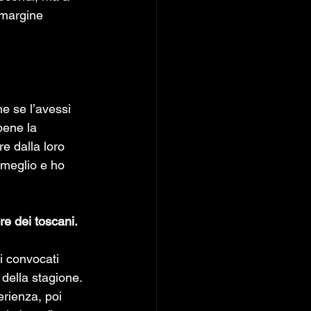
 margine 
he se l’avessi 
bene la 
e dalla loro 
e meglio e ho 
e dei toscani.  
i convocati 
 della stagione.
erienza, poi 