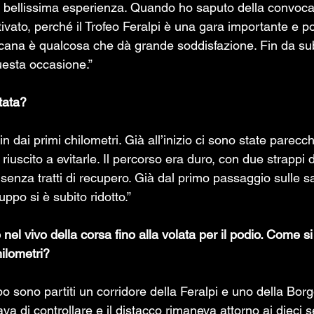
 bellissima esperienza. Quando ho saputo della convoca
vato, perché il Trofeo Feralpi è una gara importante e po
cana è qualcosa che dà grande soddisfazione. Fin da sub
uesta occasione.”
tata?  
n dai primi chilometri. Già all’inizio ci sono state parecc
iuscito a evitarle. Il percorso era duro, con due strappi d
senza tratti di recupero. Già dal primo passaggio sulle sa
uppo si è subito ridotto.”
 nel vivo della corsa fino alla volata per il podio. Come s
hilometri?  
o sono partiti un corridore della Feralpi e uno della Borg
ava di controllare e il distacco rimaneva attorno ai dieci 