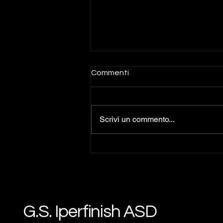
Commenti
Scrivi un commento...
Gabriele Cavallini è il primo
volto nuovo del Team
Iperfinish per la stagione
2027
G.S. Iperfinish ASD