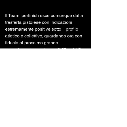
Il Team Iperfinish esce comunque dalla 
trasferta pistoiese con indicazioni 
estremamente positive sotto il profilo 
atletico e collettivo, guardando ora con 
fiducia al prossimo grande 
appuntamento stagionale: il 
Giro dei Tre 
Comuni
, corsa a tappe in programma 
dal 31 maggio al 2 giugno, tra gli eventi 
più importanti del calendario Allievi.
Ordine d’arrivo
Riccardo Frosini (AC F. Bessi 
Calenzano Donoratico) – 1h31’40”
Andrea Mori (GS Iperfinish Stabbia)
Davide Giraldi (Giusfredi)
Gioele Gabbrielleschi (AC F. Bessi 
Calenzano Donoratico)