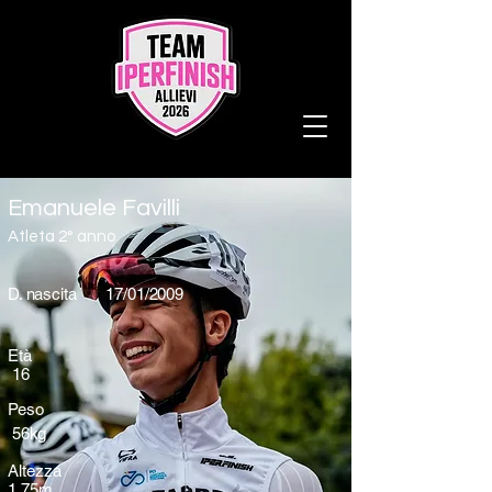
Emanuele Favilli
Atleta 2° anno
D. nascita 17/01/2009
Età
16
Peso
56kg
Altezza
1.75m