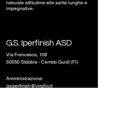
naturale attitudine alle salite lunghe e
impegnative.
G.S. Iperfinish ASD
Via Francesca, 108
50050 Stabbia - Cerreto Guidi (FI)
Amministrazione:
gsiperfinish@virgilio.it
Press:
matteo.iperfinish@gmail.com