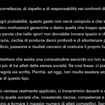
orrettezza, di rispetto e di responsabilità nei confronti d
ni probabilità, questo gesto non verrà compiuto e che s
ietro motivazioni generiche o dietro quella che troppo sp
una parola che nello sport non dovrebbe trovare spazio e 
razia, rischia di produrre danni profondi e di allontanare 
icio, passione e risultati cercano di costruire il proprio fu
biettare che esista una consuetudine secondo cui non s
iù di tre atleti della stessa società. Se così fosse, ci p
gola sia scritta. Perché, ad oggi, non risulta esistere a
 di questo tipo.
io quelle società che, investendo risorse, competenze e
cono a formare il maggior numero di atleti competitivi. Sa