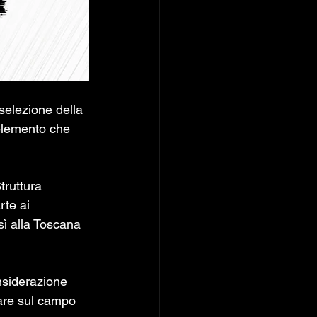
selezione della 
 elemento che 
truttura 
te ai 
sì alla Toscana 
nsiderazione 
rare sul campo 