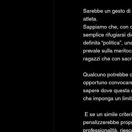
Sarebbe un gesto di c
atleta.
Sappiamo che, con og
semplice rifugiarsi d
definita “politica”, 
prevale sulla meritoc
ragazzi che con sacrif
Qualcuno potrebbe o
opportuno convocare p
sapere dove questa re
che imponga un limite
 E se un simile criterio venisse realmente applicato, ci troveremmo davanti a una logica che 
penalizzerebbe propr
professionalità, ries