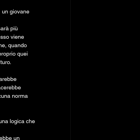
i un giovane 
arà più 
esso viene 
che, quando 
proprio quei 
turo.
arebbe 
iacerebbe 
lcuna norma 
 
rebbe un 