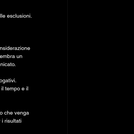
e esclusioni. 
onsiderazione 
sembra un 
nicato.
ogativi.
l tempo e il 
no che venga 
risultati 