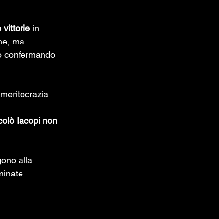
e vittorie
 in 
he, ma 
no confermando 
 meritocrazia 
olò Iacopi non 
gono alla 
minate 