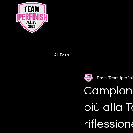
All Posts
Press Team Iperfin
Campionati
più alla 
riflessio