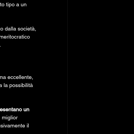
o tipo a un 
o dalla società, 
meritocratico 
.
ma eccellente, 
la possibilità 
esentano un 
 miglior 
usivamente il 