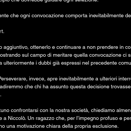
te che ogni convocazione comporta inevitabilmente dell
t.
 aggiuntivo, ottenerlo e continuare a non prendere in c
mostrando sul campo di meritare quella convocazione ci 
a ulteriormente i dubbi già espressi nel precedente comu
rseverare, invece, apre inevitabilmente a ulteriori interr
adiremmo che chi ha assunto questa decisione trovasse i
. 
tuno confrontarsi con la nostra società, chiediamo alme
 a Niccolò. Un ragazzo che, per l’impegno profuso e per i 
eno una motivazione chiara della propria esclusione.