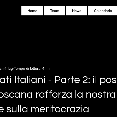
Home
Team
News
Calendario
ish
1 lug
Tempo di lettura: 4 min
 Italiani - Parte 2: il pos
Toscana rafforza la nostra
ne sulla meritocrazia